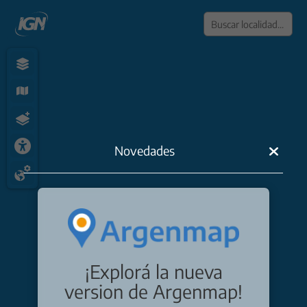
Dibuj
Novedades
Dibuj
Dibuj
Dibuj
Dibu
Dibuj
¡Explorá la nueva
Edita
version de Argenmap!
Elimi