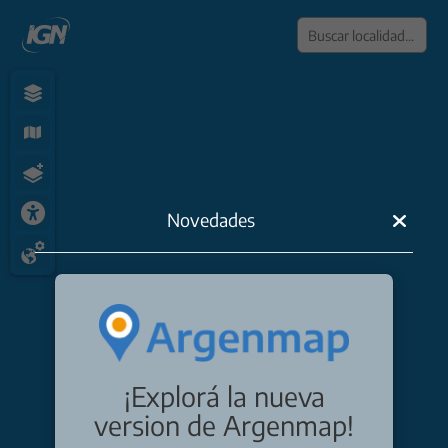
Dibuj
Novedades
Dibuj
Dibuj
Dibuj
Dibu
Dibuj
¡Explorá la nueva
Edita
version de Argenmap!
Elimi