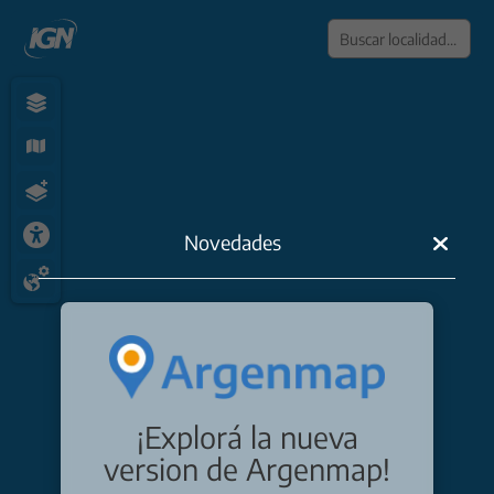
Dibuj
Novedades
Dibuj
Dibuj
Dibuj
Dibu
Dibuj
¡Explorá la nueva
Edita
version de Argenmap!
Elimi