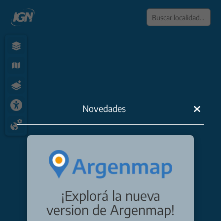
Dibuj
Novedades
Dibuj
Dibuj
Dibuj
Dibu
Dibuj
¡Explorá la nueva
Edita
version de Argenmap!
Elimi