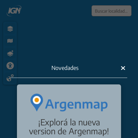
Dibuj
Novedades
Dibuj
Dibuj
Dibuj
Dibu
Dibuj
¡Explorá la nueva
Edita
version de Argenmap!
Elimi